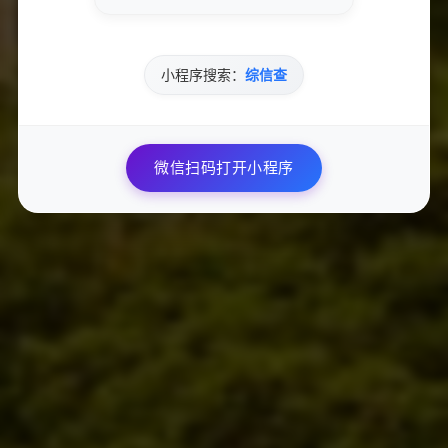
速度测试
网站访问速度
小程序搜索：
综信查
安全检测
网站安全扫描
微信扫码打开小程序
相关推荐
买快手号 - 购买快手号平台 - 弎启快手号转让_
1
交易_买卖
303
影视会员批发一手货源-直接出电商对接源头渠
2
道
327