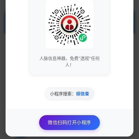
上海
104分钟前
站长工具
访客用户
北京
60分钟前
Whois查询
访客用户
域名信息查询
人脉信息神器，免费"透视"任何
杭州
91分钟前
人！
备案查询
ICP备案信息
小程序搜索：
综信查
SEO查询
综合SEO信息
微信扫码打开小程序
权重查询
百度权重值