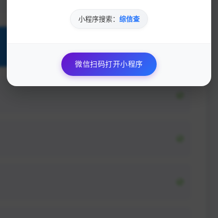
小程序搜索：
综信查
微信扫码打开小程序