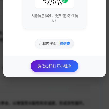
人脉信息神器，免费"透视"任何
人！
作，既能实现盈利，也为品牌注入内容价值。选择知
P的权威性。
小程序搜索：
综信查
微信扫码打开小程序
，根据数据反馈优化内容，确保可持续增长和提高转
分享会，以增强受众黏性和忠诚度，形成良性循环。