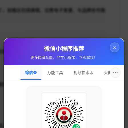
式了，如推出在线课程、出售电子食谱、与品牌合作推
×
微信小程序推荐
结出一些关键策略：
更多隐藏功能，尽在小程序，立即解锁！
···
综信查
万能工具
视频祛水印
头像圈
质饮食、素食厨艺或地方特色美食等，通过精准市场
点主题实现快速曝光，这样不仅能提高个人IP的知名