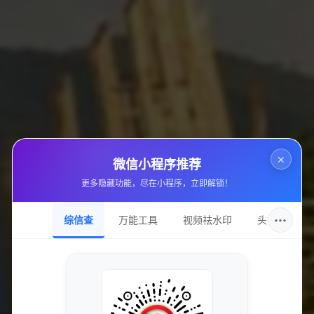
0
上一篇
《永劫无间辅助工具日报：透视、自瞄功能稳定性分析》
下一篇
×
微信小程序推荐
三角洲行动手游辅助免费下载安装教程
更多隐藏功能，尽在小程序，立即解锁！
···
综信查
万能工具
视频祛水印
头像圈
相关推荐
球球大作战辅助技术大揭秘！西西资源网带你开挂
无限畅玩