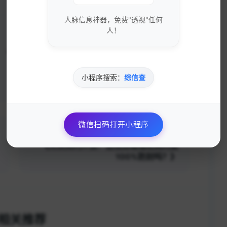
人脉信息神器，免费"透视"任何
人！
评论
分享
小程序搜索：
综信查
微信扫码打开小程序
下一篇
《无畏契约外挂：透视自瞄辅助真的能
100%防封吗？》
相关推荐