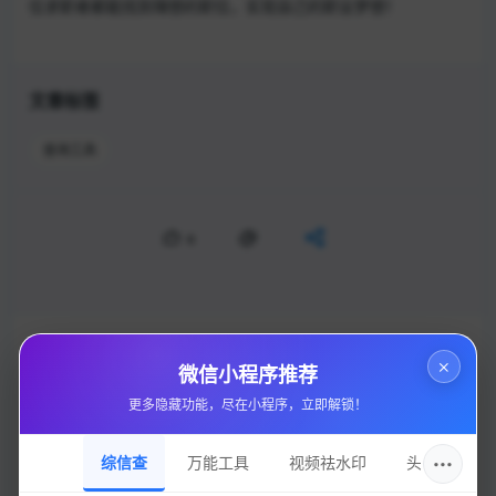
位求职者都能找到理想的职位，实现自己的职业梦想！
文章标签
查询工具
0
×
上一篇
微信小程序推荐
揭秘：三种绝佳方法帮你轻松找回公司账号信息！
更多隐藏功能，尽在小程序，立即解锁！
···
综信查
万能工具
视频祛水印
头像圈
下一篇
三角洲行动手游辅助免费下载，真的安全吗？