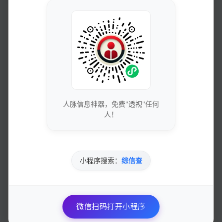
相关推荐
2024最新商标检索必备工具与网站推荐【限时实
用指南】
01
2025-05-13 18:18:14
1,070
人脉信息神器，免费"透视"任何
人！
9个必备的免费海关数据查询网站！赶快收藏起来
吧！
02
小程序搜索：
综信查
2025-03-20 18:58:33
1,056
解锁高效生活：8个必备在线神器让你事半功倍！
03
微信扫码打开小程序
2025-03-22 15:27:06
1,051